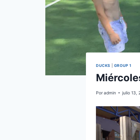
DUCKS
|
GROUP 1
Miércole
Por
admin
julio 13,